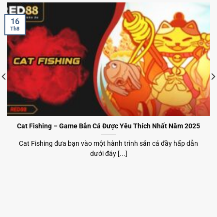
16
Th8
Cat Fishing – Game Bắn Cá Được Yêu Thích Nhất Năm 2025
Cat Fishing đưa bạn vào một hành trình săn cá đầy hấp dẫn
dưới đáy [...]