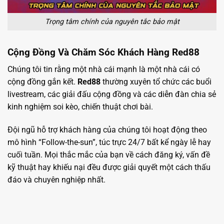
Trọng tâm chính của nguyên tắc bảo mật
Cộng Đồng Và Chăm Sóc Khách Hàng Red88
Chúng tôi tin rằng một nhà cái mạnh là một nhà cái có
cộng đồng gắn kết.
Red88
thường xuyên tổ chức các buổi
livestream, các giải đấu cộng đồng và các diễn đàn chia sẻ
kinh nghiệm soi kèo, chiến thuật chơi bài.
Đội ngũ hỗ trợ khách hàng của chúng tôi hoạt động theo
mô hình “Follow-the-sun”, túc trực 24/7 bất kể ngày lễ hay
cuối tuần. Mọi thắc mắc của bạn về cách đăng ký, vấn đề
kỹ thuật hay khiếu nại đều được giải quyết một cách thấu
đáo và chuyên nghiệp nhất.