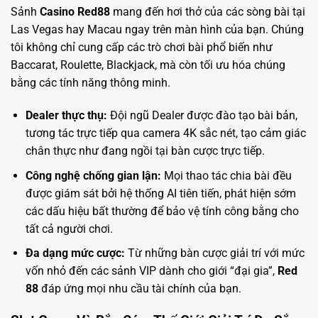
Sảnh
Casino Red88
mang đến hơi thở của các sòng bài tại
Las Vegas hay Macau ngay trên màn hình của bạn. Chúng
tôi không chỉ cung cấp các trò chơi bài phổ biến như
Baccarat, Roulette, Blackjack, mà còn tối ưu hóa chúng
bằng các tính năng thông minh.
Dealer thực thụ:
Đội ngũ Dealer được đào tạo bài bản,
tương tác trực tiếp qua camera 4K sắc nét, tạo cảm giác
chân thực như đang ngồi tại bàn cược trực tiếp.
Công nghệ chống gian lận:
Mọi thao tác chia bài đều
được giám sát bởi hệ thống AI tiên tiến, phát hiện sớm
các dấu hiệu bất thường để bảo vệ tính công bằng cho
tất cả người chơi.
Đa dạng mức cược:
Từ những bàn cược giải trí với mức
vốn nhỏ đến các sảnh VIP dành cho giới “đại gia”,
Red
88
đáp ứng mọi nhu cầu tài chính của bạn.