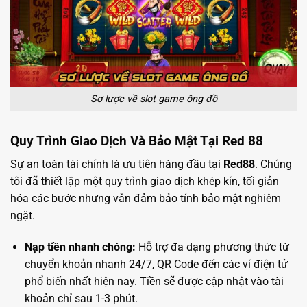
Sơ lược về slot game ông đồ
Quy Trình Giao Dịch Và Bảo Mật Tại Red 88
Sự an toàn tài chính là ưu tiên hàng đầu tại
Red88
. Chúng
tôi đã thiết lập một quy trình giao dịch khép kín, tối giản
hóa các bước nhưng vẫn đảm bảo tính bảo mật nghiêm
ngặt.
Nạp tiền nhanh chóng:
Hỗ trợ đa dạng phương thức từ
chuyển khoản nhanh 24/7, QR Code đến các ví điện tử
phổ biến nhất hiện nay. Tiền sẽ được cập nhật vào tài
khoản chỉ sau 1-3 phút.