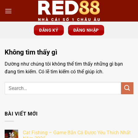
Bỏ
qua
nội
dung
ĐĂNG KÝ
ĐĂNG NHẬP
Không tìm thấy gì
Dường như chúng tôi không thể tìm thấy những gì bạn
đang tìm kiếm. Có lẽ tìm kiếm có thể giúp ích.
BÀI VIẾT MỚI
Cat Fishing – Game Bắn Cá Được Yêu Thích Nhất
16