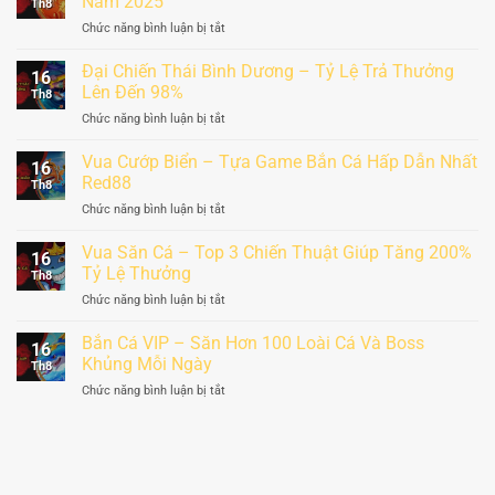
Năm 2025
Th8
ở
Chức năng bình luận bị tắt
Cat
Fishing
Đại Chiến Thái Bình Dương – Tỷ Lệ Trả Thưởng
16
–
Lên Đến 98%
Th8
Game
ở
Chức năng bình luận bị tắt
Bắn
Đại
Cá
Chiến
Vua Cướp Biển – Tựa Game Bắn Cá Hấp Dẫn Nhất
Được
16
Thái
Yêu
Red88
Th8
Bình
Thích
ở
Chức năng bình luận bị tắt
Dương
Nhất
Vua
–
Năm
Cướp
Vua Săn Cá – Top 3 Chiến Thuật Giúp Tăng 200%
Tỷ
2025
16
Biển
Lệ
Tỷ Lệ Thưởng
Th8
–
Trả
ở
Chức năng bình luận bị tắt
Tựa
Thưởng
Vua
Game
Lên
Săn
Bắn Cá VIP – Săn Hơn 100 Loài Cá Và Boss
Bắn
Đến
16
Cá
Cá
Khủng Mỗi Ngày
98%
Th8
–
Hấp
ở
Chức năng bình luận bị tắt
Top
Dẫn
Bắn
3
Nhất
Cá
Chiến
Red88
VIP
Thuật
–
Giúp
Săn
Tăng