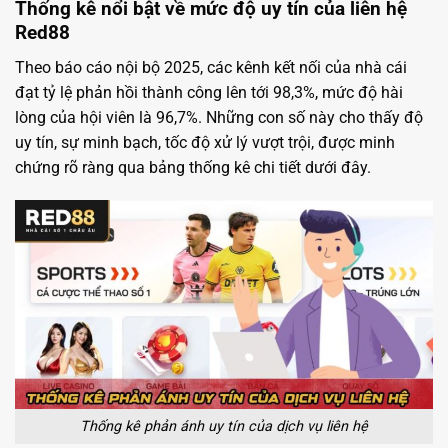
Thống kê nổi bật về mức độ uy tín của liên hệ
Red88
Theo báo cáo nội bộ 2025, các kênh kết nối của nhà cái
đạt tỷ lệ phản hồi thành công lên tới 98,3%, mức độ hài
lòng của hội viên là 96,7%. Những con số này cho thấy độ
uy tín, sự minh bạch, tốc độ xử lý vượt trội, được minh
chứng rõ ràng qua bảng thống kê chi tiết dưới đây.
Thống kê phản ánh uy tín của dịch vụ liên hệ