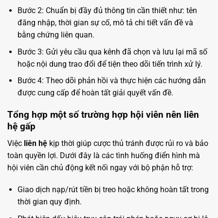
Bước 2: Chuẩn bị đầy đủ thông tin cần thiết như: tên
đăng nhập, thời gian sự cố, mô tả chi tiết vấn đề và
bằng chứng liên quan.
Bước 3: Gửi yêu cầu qua kênh đã chọn và lưu lại mã số
hoặc nội dung trao đổi để tiện theo dõi tiến trình xử lý.
Bước 4: Theo dõi phản hồi và thực hiện các hướng dẫn
được cung cấp để hoàn tất giải quyết vấn đề.
Tổng hợp một số trường hợp hội viên nên liên
hệ gấp
Việc
liên hệ
kịp thời giúp cược thủ tránh được rủi ro và bảo
toàn quyền lợi. Dưới đây là các tình huống điển hình mà
hội viên cần chủ động kết nối ngay với bộ phận hỗ trợ:
Giao dịch nạp/rút tiền bị treo hoặc không hoàn tất trong
thời gian quy định.