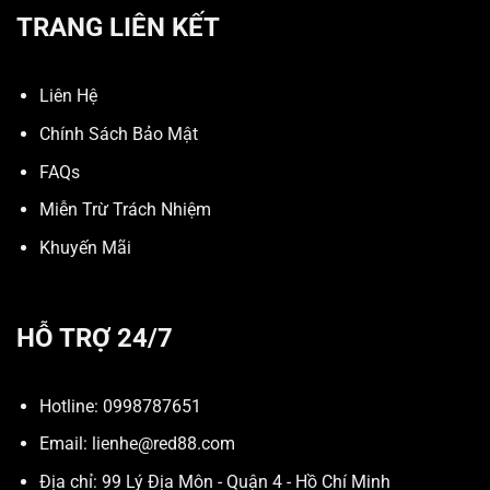
TRANG LIÊN KẾT
Liên Hệ
Chính Sách Bảo Mật
FAQs
Miễn Trừ Trách Nhiệm
Khuyến Mãi
HỖ TRỢ 24/7
Hotline: 0998787651
Email:
lienhe@red88.com
Địa chỉ:
99 Lý Địa Môn - Quận 4 - Hồ Chí Minh