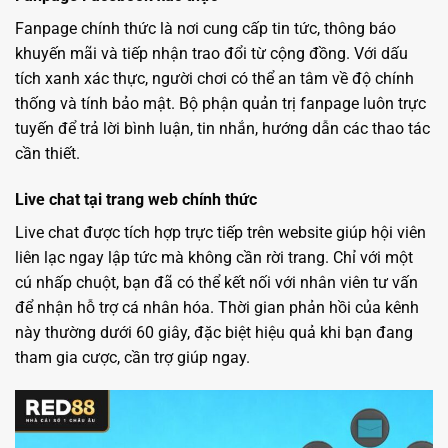
Fanpage chính thức là nơi cung cấp tin tức, thông báo
khuyến mãi và tiếp nhận trao đổi từ cộng đồng. Với dấu
tích xanh xác thực, người chơi có thể an tâm về độ chính
thống và tính bảo mật. Bộ phận quản trị fanpage luôn trực
tuyến để trả lời bình luận, tin nhắn, hướng dẫn các thao tác
cần thiết.
Live chat tại trang web chính thức
Live chat được tích hợp trực tiếp trên website giúp hội viên
liên lạc ngay lập tức mà không cần rời trang. Chỉ với một
cú nhấp chuột, bạn đã có thể kết nối với nhân viên tư vấn
để nhận hỗ trợ cá nhân hóa. Thời gian phản hồi của kênh
này thường dưới 60 giây, đặc biệt hiệu quả khi bạn đang
tham gia cược, cần trợ giúp ngay.