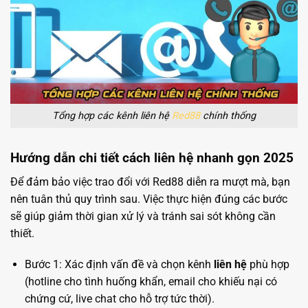
Tổng hợp các kênh liên hệ
Red88
chính thống
Hướng dẫn chi tiết cách liên hệ nhanh gọn 2025
Để đảm bảo việc trao đổi với Red88 diễn ra mượt mà, bạn
nên tuân thủ quy trình sau. Việc thực hiện đúng các bước
sẽ giúp giảm thời gian xử lý và tránh sai sót không cần
thiết.
Bước 1: Xác định vấn đề và chọn kênh
liên hệ
phù hợp
(hotline cho tình huống khẩn, email cho khiếu nại có
chứng cứ, live chat cho hỗ trợ tức thời).