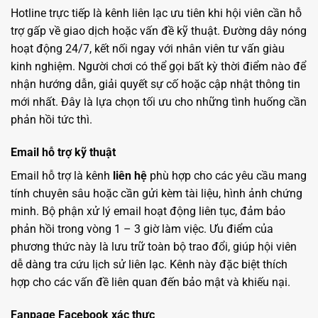
Hotline trực tiếp là kênh liên lạc ưu tiên khi hội viên cần hỗ
trợ gấp về giao dịch hoặc vấn đề kỹ thuật. Đường dây nóng
hoạt động 24/7, kết nối ngay với nhân viên tư vấn giàu
kinh nghiệm. Người chơi có thể gọi bất kỳ thời điểm nào để
nhận hướng dẫn, giải quyết sự cố hoặc cập nhật thông tin
mới nhất. Đây là lựa chọn tối ưu cho những tình huống cần
phản hồi tức thì.
Email hỗ trợ kỹ thuật
Email hỗ trợ là kênh
liên hệ
phù hợp cho các yêu cầu mang
tính chuyên sâu hoặc cần gửi kèm tài liệu, hình ảnh chứng
minh. Bộ phận xử lý email hoạt động liên tục, đảm bảo
phản hồi trong vòng 1 – 3 giờ làm việc. Ưu điểm của
phương thức này là lưu trữ toàn bộ trao đổi, giúp hội viên
dễ dàng tra cứu lịch sử liên lạc. Kênh này đặc biệt thích
hợp cho các vấn đề liên quan đến bảo mật và khiếu nại.
Fanpage Facebook xác thực