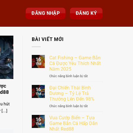
ĐĂNG NHẬP
ĐĂNG KÝ
BÀI VIẾT MỚI
Cat Fishing – Game Bắn
16
Cá Được Yêu Thích Nhất
Th8
Năm 2025
ở
Chức năng bình luận bị tắt
Cat
ược
Fishing
Đại Chiến Thái Bình
16
–
ed88
Dương – Tỷ Lệ Trả
Th8
Game
Thưởng Lên Đến 98%
Bắn
hu hút
ở
Chức năng bình luận bị tắt
Cá
[...]
Đại
Được
Chiến
Yêu
Vua Cướp Biển – Tựa
16
Thái
Thích
Game Bắn Cá Hấp Dẫn
Th8
Bình
Nhất
Nhất Red88
Dương
Năm