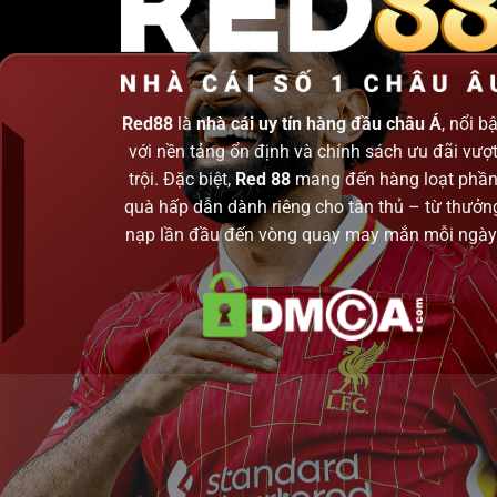
Red88
là
nhà cái uy tín hàng đầu châu Á
, nổi bậ
với nền tảng ổn định và chính sách ưu đãi vượ
trội. Đặc biệt,
Red 88
mang đến hàng loạt phầ
quà hấp dẫn dành riêng cho tân thủ – từ thưởn
nạp lần đầu đến vòng quay may mắn mỗi ngày