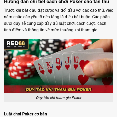
Hướng dẫn chi tiết cách chơi Poker cho tân thủ
Trước khi bắt đầu đặt cược và đối đầu với các cao thủ, việc
nắm chắc các yếu tố nền tảng là điều bắt buộc. Các phần
dưới đây sẽ cung cấp đầy đủ luật chơi, cách cược, cách
tính điểm và thông tin về mức thưởng khi tham gia.
Quy tắc khi tham gia Poker
Luật chơi Poker cơ bản