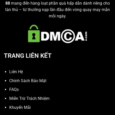
88
mang đến hàng loạt phần quà hấp dẫn dành riêng cho
tân thủ – từ thưởng nạp lần đầu đến vòng quay may mắn
mỗi ngày.
TRANG LIÊN KẾT
Liên Hệ
Chính Sách Bảo Mật
FAQs
Miễn Trừ Trách Nhiệm
Khuyến Mãi