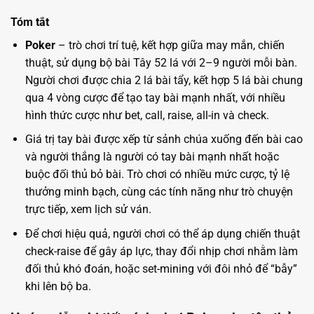
Tóm tắt
Poker
– trò chơi trí tuệ, kết hợp giữa may mắn, chiến
thuật, sử dụng bộ bài Tây 52 lá với 2–9 người mỗi bàn.
Người chơi được chia 2 lá bài tẩy, kết hợp 5 lá bài chung
qua 4 vòng cược để tạo tay bài mạnh nhất, với nhiều
hình thức cược như bet, call, raise, all-in và check.
Giá trị tay bài được xếp từ sảnh chúa xuống đến bài cao
và người thắng là người có tay bài mạnh nhất hoặc
buộc đối thủ bỏ bài. Trò chơi có nhiều mức cược, tỷ lệ
thưởng minh bạch, cùng các tính năng như trò chuyện
trực tiếp, xem lịch sử ván.
Để chơi hiệu quả, người chơi có thể áp dụng chiến thuật
check-raise để gây áp lực, thay đổi nhịp chơi nhằm làm
đối thủ khó đoán, hoặc set-mining với đôi nhỏ để “bẫy”
khi lên bộ ba.