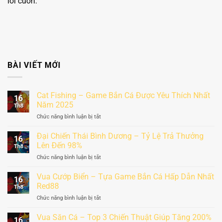
lôi cuốn.
BÀI VIẾT MỚI
Cat Fishing – Game Bắn Cá Được Yêu Thích Nhất
16
Năm 2025
Th8
ở
Chức năng bình luận bị tắt
Cat
Fishing
Đại Chiến Thái Bình Dương – Tỷ Lệ Trả Thưởng
16
–
Lên Đến 98%
Th8
Game
ở
Chức năng bình luận bị tắt
Bắn
Đại
Cá
Chiến
Vua Cướp Biển – Tựa Game Bắn Cá Hấp Dẫn Nhất
Được
16
Thái
Yêu
Red88
Th8
Bình
Thích
ở
Chức năng bình luận bị tắt
Dương
Nhất
Vua
–
Năm
Cướp
Vua Săn Cá – Top 3 Chiến Thuật Giúp Tăng 200%
Tỷ
2025
16