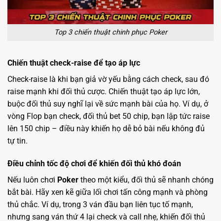
Top 3 chiến thuật chinh phục Poker
Chiến thuật check-raise để tạo áp lực
Check-raise là khi bạn giả vờ yếu bằng cách check, sau đó
raise mạnh khi đối thủ cược. Chiến thuật tạo áp lực lớn,
buộc đối thủ suy nghĩ lại về sức mạnh bài của họ. Ví dụ, ở
vòng Flop bạn check, đối thủ bet 50 chip, bạn lập tức raise
lên 150 chip – điều này khiến họ dễ bỏ bài nếu không đủ
tự tin.
Điều chỉnh tốc độ chơi để khiến đối thủ khó đoán
Nếu luôn chơi
Poker
theo một kiểu, đối thủ sẽ nhanh chóng
bắt bài. Hãy xen kẽ giữa lối chơi tấn công mạnh và phòng
thủ chắc. Ví dụ, trong 3 ván đầu bạn liên tục tố mạnh,
nhưng sang ván thứ 4 lại check và call nhẹ, khiến đối thủ